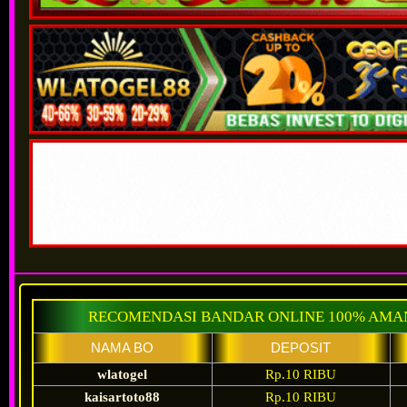
RECOMENDASI BANDAR ONLINE 100% AMA
NAMA BO
DEPOSIT
wlatogel
Rp.10 RIBU
kaisartoto88
Rp.10 RIBU