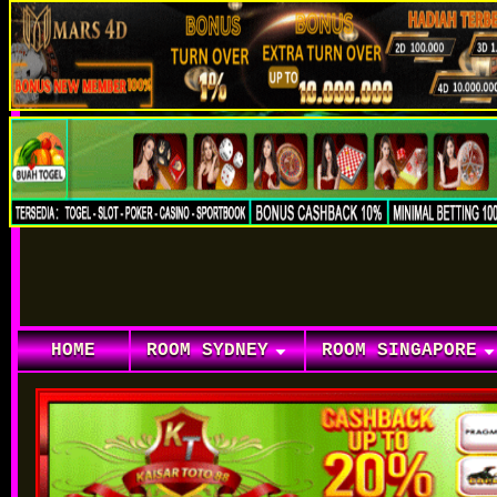
HOME
ROOM SYDNEY
ROOM SINGAPORE